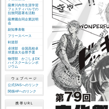
薩摩川内市生涯学習
フェスティバルでの
拉致問題署名活動
薩摩國合同企業説明
会
副知事表敬
フリースペース
剣道部
卓球部 全国高校卓
球選抜大会県予選
物理部 かごしまDX
ハイスクールシンポ
ジウム
ウェブページ
公式SNSへのリンク
関係HPへのリンク
携帯URL