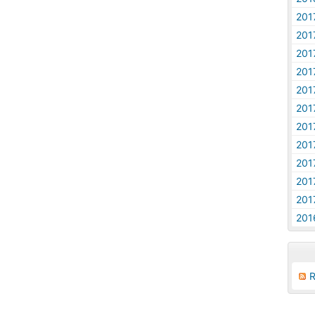
20
20
20
20
20
20
20
20
20
20
20
20