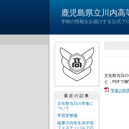
鹿児島県立川内高
学校の情報をお届けする公式ブ
文化祭当日の
と，PDFで
学食の利用案
最近の記事
文化祭当日の学食に
ついて
学習室整備
薩摩川内市生涯学習
フェスティバルでの