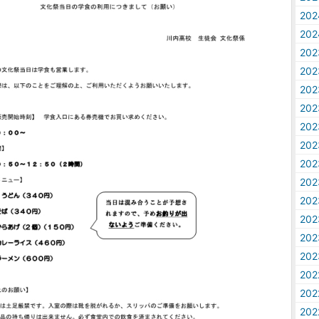
20
20
20
20
20
20
20
20
20
20
20
20
20
20
20
20
20