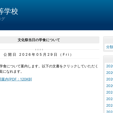
等学校
ログ
文化祭当日の学食について
分
公開日 2026年05月29日（Fri）
学食について案内します。以下の文書をクリックしていただく
20
御覧になれます。
20
内[PDF：120KB]
20
20
20
20
20
20