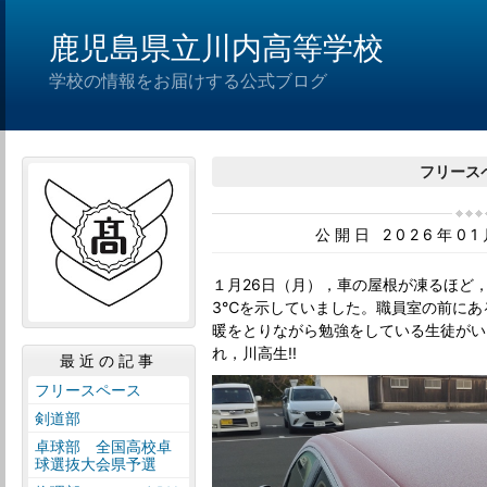
鹿児島県立川内高等学校
学校の情報をお届けする公式ブログ
フリース
公開日 2026年0
１月26日（月），車の屋根が凍るほど
3℃を示していました。職員室の前にあ
暖をとりながら勉強をしている生徒がい
れ，川高生!!
最近の記事
フリースペース
剣道部
卓球部 全国高校卓
球選抜大会県予選