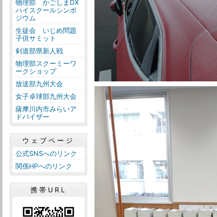
物理部 かごしまDX
ハイスクールシンポ
ジウム
生徒会 いじめ問題
子供サミット
剣道部県新人戦
物理部スクーミーワ
ークショップ
放送部九州大会
女子卓球部九州大会
薩摩川内市みらいア
ドバイザー
ウェブページ
公式SNSへのリンク
関係HPへのリンク
携帯URL