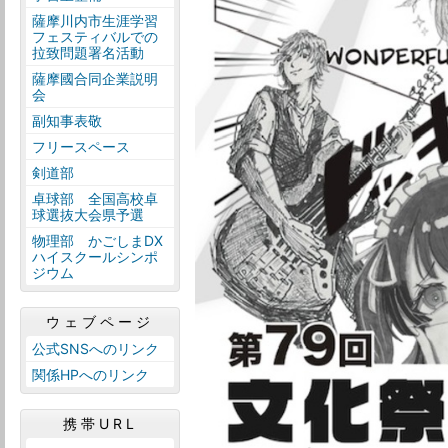
薩摩川内市生涯学習
フェスティバルでの
拉致問題署名活動
薩摩國合同企業説明
会
副知事表敬
フリースペース
剣道部
卓球部 全国高校卓
球選抜大会県予選
物理部 かごしまDX
ハイスクールシンポ
ジウム
ウェブページ
公式SNSへのリンク
関係HPへのリンク
携帯URL