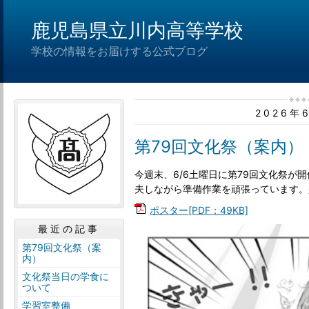
鹿児島県立川内高等学校
学校の情報をお届けする公式ブログ
2026年
第79回文化祭（案内）
今週末、6/6土曜日に第79回文化祭が
夫しながら準備作業を頑張っています。
ポスター[PDF：49KB]
最近の記事
第79回文化祭（案
内）
文化祭当日の学食に
ついて
学習室整備