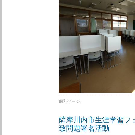
個別ページ
薩摩川内市生涯学習フ
致問題署名活動